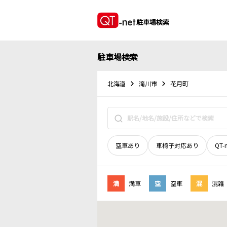
駐車場検索
駐車場検索
北海道
滝川市
花月町
空車あり
車椅子対応あり
QT-
満
満車
空
空車
混
混雑