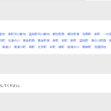
敷地
泉町河川敷地
空知町河川敷地
朝日町西
朝日町東
有明町
泉町
一の
月町
北滝の川
黄金町西
黄金町東
幸町
栄町
新町
空知町
滝の川町西
東滝川
東滝川町
東町
文京町
本町
緑町
南滝の川
明神町
流通団地
更してください。