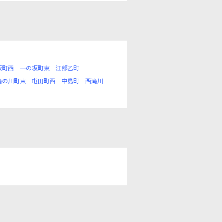
坂町西
一の坂町東
江部乙町
滝の川町東
屯田町西
中島町
西滝川