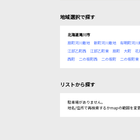
地域選択で探す
北海道滝川市
扇町河川敷地
新町河川敷地
有明町河川
江部乙町西
江部乙町東
扇町
大町
花
西町
二の坂町西
二の坂町
二の坂町東
リストから探す
駐車場がありません。
地名/住所で再検索するかmapの範囲を変