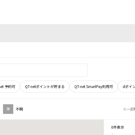
net 予約可
QT-netポイントが貯まる
QT-net SmartPay利用可
dポイ
不
不明
※一部
0件表示
1