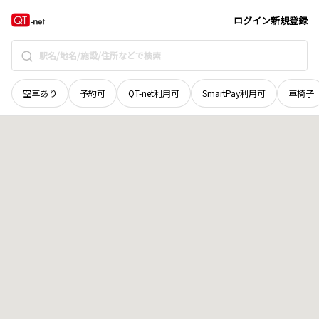
北海道
滝川市
西町
地域選択で探す
ログイン
新規登録
空車あり
予約可
QT-net利用可
SmartPay利用可
車椅子