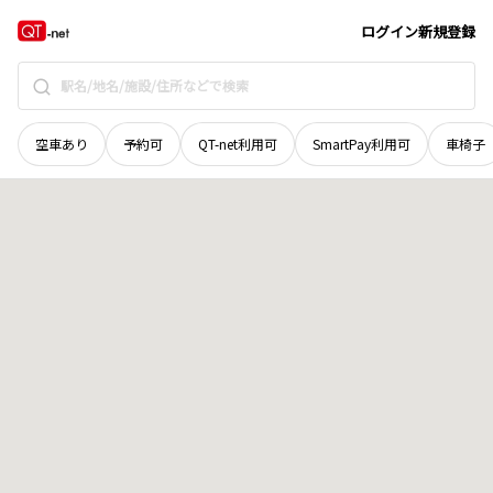
北海道
瀬棚郡今金町
字田代
地域選択で探す
ログイン
新規登録
空車あり
予約可
QT-net利用可
SmartPay利用可
車椅子