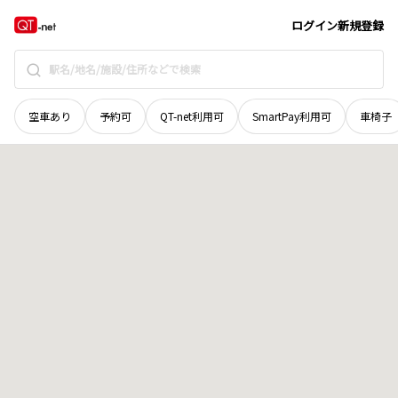
北海道
瀬棚郡今金町
字美利河
地域選択で探す
ログイン
新規登録
空車あり
予約可
QT-net利用可
SmartPay利用可
車椅子