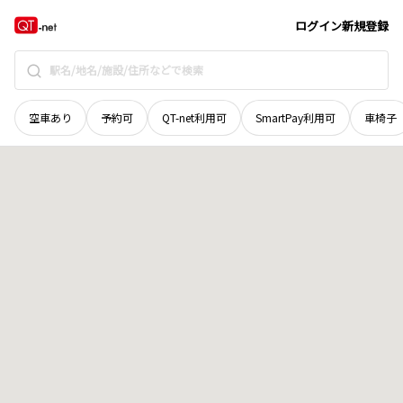
北海道
瀬棚郡今金町
地域選択で探す
ログイン
新規登録
空車あり
予約可
QT-net利用可
SmartPay利用可
車椅子