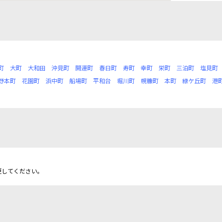
町
大町
大和田
沖見町
開運町
春日町
寿町
幸町
栄町
三泊町
塩見町
野本町
花園町
浜中町
船場町
平和台
堀川町
幌糠町
本町
緑ケ丘町
港
更してください。