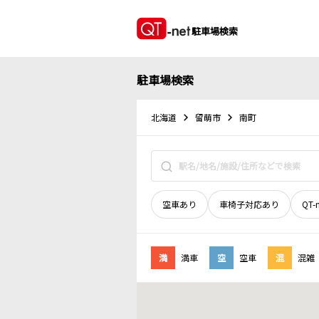
駐車場検索
駐車場検索
北海道
留萌市
南町
空車あり
車椅子対応あり
QT-
満
満車
空
空車
混
混雑