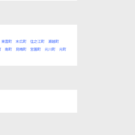
東雲町
末広町
住之江町
瀬越町
町
南町
見晴町
宮園町
元川町
元町