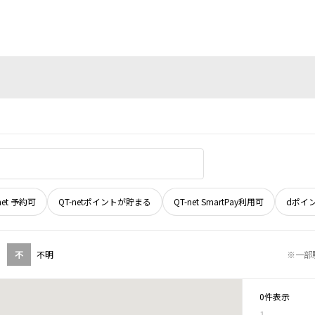
net 予約可
QT-netポイントが貯まる
QT-net SmartPay利用可
dポイ
不
不明
※一部
0件表示
1