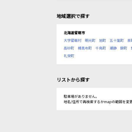
地域選択で探す
北海道留萌市
大字留萌村
明元町
旭町
五十嵐町
泉
高砂町
樽真布町
千鳥町
潮静
錦町
礼受町
リストから探す
駐車場がありません。
地名/住所で再検索するかmapの範囲を変