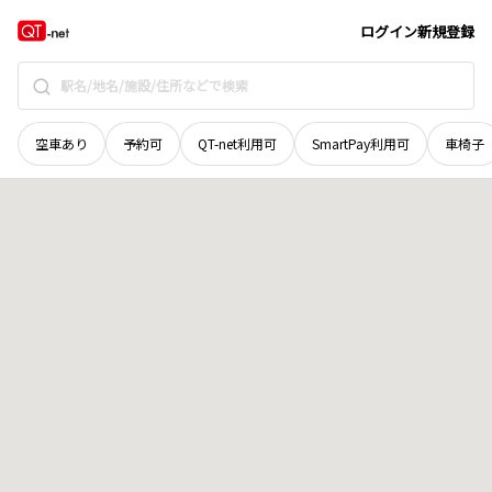
北海道
留萌市
高砂町
地域選択で探す
ログイン
新規登録
空車あり
予約可
QT-net利用可
SmartPay利用可
車椅子