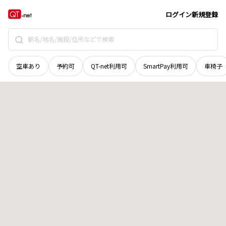
北海道
白糠郡白糠町
カリソ
地域選択で探す
ログイン
新規登録
空車あり
予約可
QT-net利用可
SmartPay利用可
車椅子