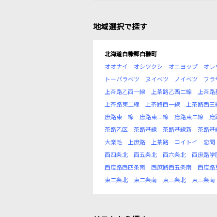
地域選択で探す
北海道白糠郡白糠町
オオナイ
オシツクシ
オニヨップ
オレ
トーパラベツ
ヌイベツ
ノイベツ
フラ
上茶路乙西一線
上茶路乙西二線
上茶路
上茶路東二線
上茶路西一線
上茶路西三
庶路東一線
庶路東三線
庶路東二線
庶
茶路乙区
茶路基線
茶路基線新
茶路基
大楽毛
上庶路
上茶路
コイトイ
恋問
西四条北
西五条北
西六条北
西庶路学
西庶路西四条南
西庶路西五条南
西庶路
東二条北
東二条南
東三条北
東三条南