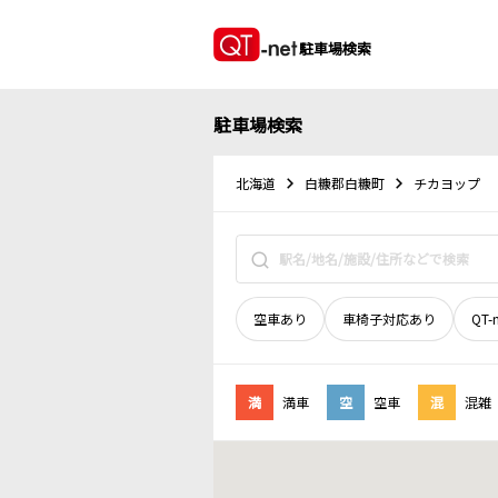
駐車場検索
駐車場検索
北海道
白糠郡白糠町
チカヨップ
空車あり
車椅子対応あり
QT-
満
満車
空
空車
混
混雑