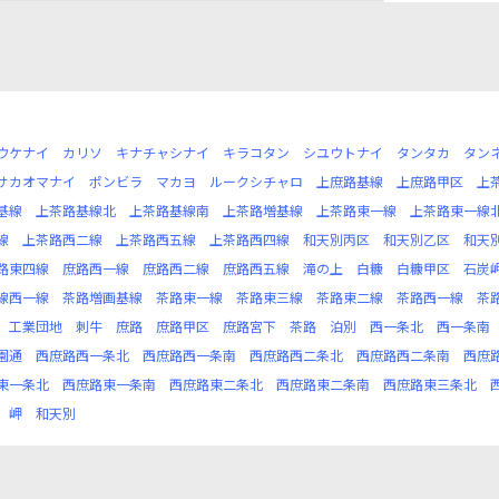
ウケナイ
カリソ
キナチャシナイ
キラコタン
シユウトナイ
タンタカ
タン
サカオマナイ
ポンビラ
マカヨ
ルークシチャロ
上庶路基線
上庶路甲区
上
基線
上茶路基線北
上茶路基線南
上茶路増基線
上茶路東一線
上茶路東一線
線
上茶路西二線
上茶路西五線
上茶路西四線
和天別丙区
和天別乙区
和天
路東四線
庶路西一線
庶路西二線
庶路西五線
滝の上
白糠
白糠甲区
石炭
線西一線
茶路増画基線
茶路東一線
茶路東三線
茶路東二線
茶路西一線
茶
工業団地
刺牛
庶路
庶路甲区
庶路宮下
茶路
泊別
西一条北
西一条南
園通
西庶路西一条北
西庶路西一条南
西庶路西二条北
西庶路西二条南
西庶
東一条北
西庶路東一条南
西庶路東二条北
西庶路東二条南
西庶路東三条北
岬
和天別