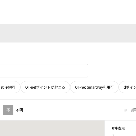
net 予約可
QT-netポイントが貯まる
QT-net SmartPay利用可
dポイ
不
不明
※一部
0件表示
1