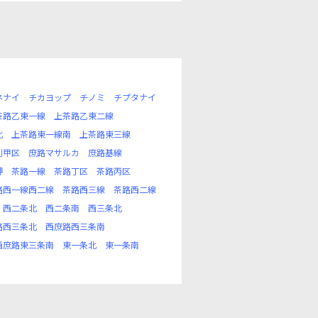
ネナイ
チカヨップ
チノミ
チプタナイ
茶路乙東一線
上茶路乙東二線
北
上茶路東一線南
上茶路東三線
別甲区
庶路マサルカ
庶路基線
岬
茶路一線
茶路丁区
茶路丙区
路西一線西二線
茶路西三線
茶路西二線
西二条北
西二条南
西三条北
路西三条北
西庶路西三条南
西庶路東三条南
東一条北
東一条南