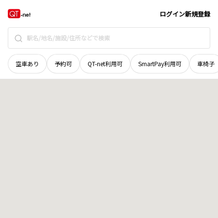
北海道
白糠郡白糠町
ヌイベツ
地域選択で探す
ログイン
新規登録
空車あり
予約可
QT-net利用可
SmartPay利用可
車椅子