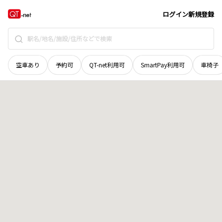
北海道
白糠郡白糠町
上茶路増基線
地域選択で探す
ログイン
新規登録
空車あり
予約可
QT-net利用可
SmartPay利用可
車椅子