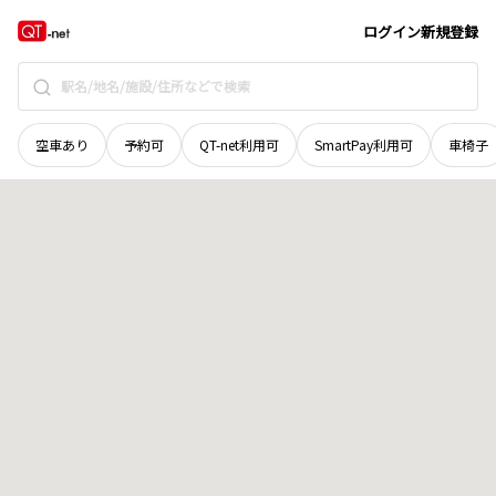
北海道
白糠郡白糠町
庶路東四線
地域選択で探す
ログイン
新規登録
空車あり
予約可
QT-net利用可
SmartPay利用可
車椅子