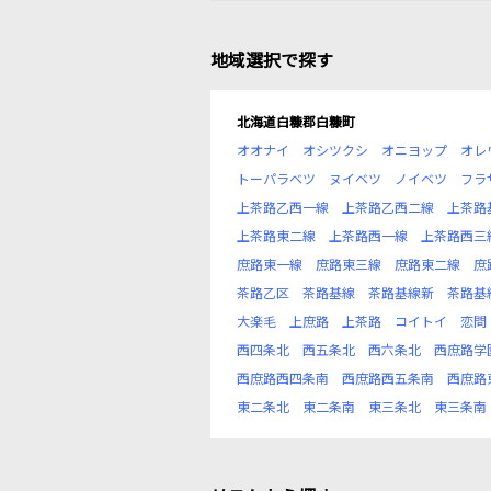
地域選択で探す
北海道白糠郡白糠町
オオナイ
オシツクシ
オニヨップ
オレ
トーパラベツ
ヌイベツ
ノイベツ
フラ
上茶路乙西一線
上茶路乙西二線
上茶路
上茶路東二線
上茶路西一線
上茶路西三
庶路東一線
庶路東三線
庶路東二線
庶
茶路乙区
茶路基線
茶路基線新
茶路基
大楽毛
上庶路
上茶路
コイトイ
恋問
西四条北
西五条北
西六条北
西庶路学
西庶路西四条南
西庶路西五条南
西庶路
東二条北
東二条南
東三条北
東三条南