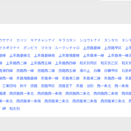
ウケナイ
カリソ
キナチャシナイ
キラコタン
シユウトナイ
タンタカ
タン
サカオマナイ
ポンビラ
マカヨ
ルークシチャロ
上庶路基線
上庶路甲区
上
基線
上茶路基線北
上茶路基線南
上茶路増基線
上茶路東一線
上茶路東一線
線
上茶路西二線
上茶路西五線
上茶路西四線
和天別丙区
和天別乙区
和天
路東四線
庶路西一線
庶路西二線
庶路西五線
滝の上
白糠
白糠甲区
石炭
線西一線
茶路増画基線
茶路東一線
茶路東三線
茶路東二線
茶路西一線
茶
工業団地
刺牛
庶路
庶路甲区
庶路宮下
茶路
泊別
西一条北
西一条南
園通
西庶路西一条北
西庶路西一条南
西庶路西二条北
西庶路西二条南
西庶
東一条北
西庶路東一条南
西庶路東二条北
西庶路東二条南
西庶路東三条北
岬
和天別