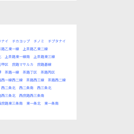
ネナイ
チカヨップ
チノミ
チプタナイ
茶路乙東一線
上茶路乙東二線
北
上茶路東一線南
上茶路東三線
別甲区
庶路マサルカ
庶路基線
岬
茶路一線
茶路丁区
茶路丙区
路西一線西二線
茶路西三線
茶路西二線
西二条北
西二条南
西三条北
路西三条北
西庶路西三条南
西庶路東三条南
東一条北
東一条南