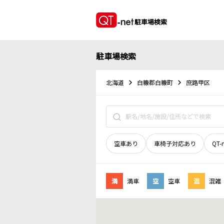
駐車場検索
駐車場検索
北海道
白糠郡白糠町
庶路甲区
空車あり
車椅子対応あり
QT-
満
満車
空
空車
混
混雑