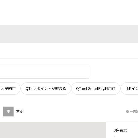
net 予約可
QT-netポイントが貯まる
QT-net SmartPay利用可
dポイ
不
不明
※一部
0件表示
1