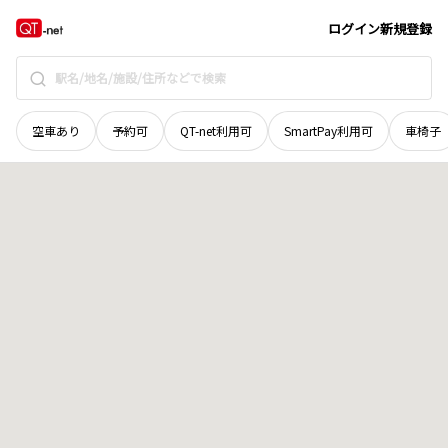
北海道
白糠郡白糠町
庶路西二線
地域選択で探す
ログイン
新規登録
空車あり
予約可
QT-net利用可
SmartPay利用可
車椅子