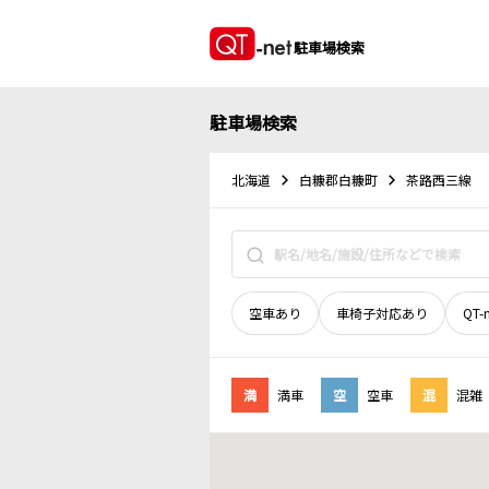
駐車場検索
駐車場検索
北海道
白糠郡白糠町
茶路西三線
空車あり
車椅子対応あり
QT-
満
満車
空
空車
混
混雑