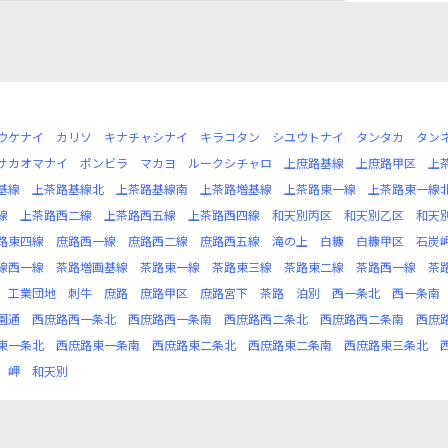
ウケナイ
カリソ
キナチャシナイ
キラコタン
シユウトナイ
タンタカ
タン
サカオマナイ
ポンビラ
マカヨ
ルークシチャロ
上庶路基線
上庶路甲区
上
基線
上茶路基線北
上茶路基線南
上茶路増基線
上茶路東一線
上茶路東一線
線
上茶路西二線
上茶路西五線
上茶路西四線
和天別丙区
和天別乙区
和天
路東四線
庶路西一線
庶路西二線
庶路西五線
滝の上
白糠
白糠甲区
石炭
線西一線
茶路増画基線
茶路東一線
茶路東三線
茶路東二線
茶路西一線
茶
工業団地
刺牛
庶路
庶路甲区
庶路宮下
茶路
泊別
西一条北
西一条南
園通
西庶路西一条北
西庶路西一条南
西庶路西二条北
西庶路西二条南
西庶
東一条北
西庶路東一条南
西庶路東二条北
西庶路東二条南
西庶路東三条北
岬
和天別