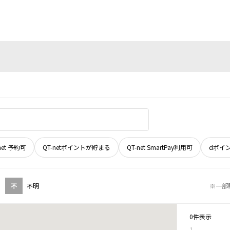
net 予約可
QT-netポイントが貯まる
QT-net SmartPay利用可
dポイ
不
不明
※一部
0件表示
1