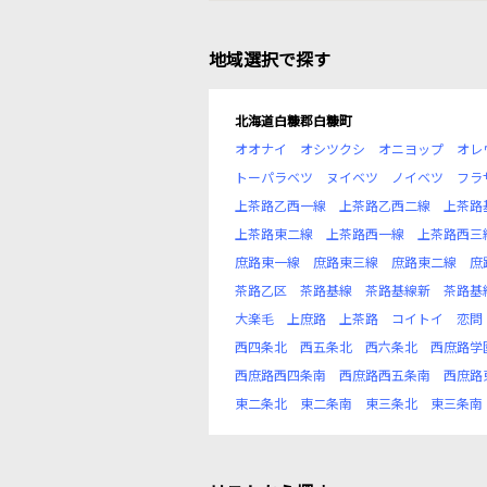
地域選択で探す
北海道白糠郡白糠町
オオナイ
オシツクシ
オニヨップ
オレ
トーパラベツ
ヌイベツ
ノイベツ
フラ
上茶路乙西一線
上茶路乙西二線
上茶路
上茶路東二線
上茶路西一線
上茶路西三
庶路東一線
庶路東三線
庶路東二線
庶
茶路乙区
茶路基線
茶路基線新
茶路基
大楽毛
上庶路
上茶路
コイトイ
恋問
西四条北
西五条北
西六条北
西庶路学
西庶路西四条南
西庶路西五条南
西庶路
東二条北
東二条南
東三条北
東三条南