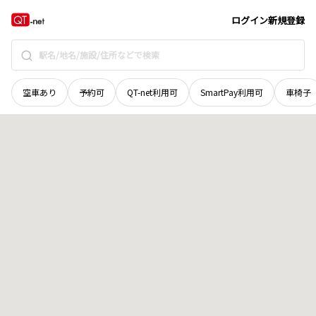
北海道
白老郡白老町
川沿
地域選択で探す
ログイン
新規登録
空車あり
予約可
QT-net利用可
SmartPay利用可
車椅子