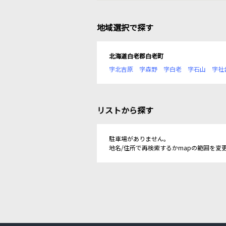
地域選択で探す
北海道白老郡白老町
字北吉原
字森野
字白老
字石山
字社
リストから探す
駐車場がありません。
地名/住所で再検索するかmapの範囲を変