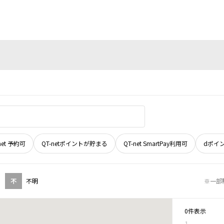
net 予約可
QT-netポイントが貯まる
QT-net SmartPay利用可
dポイ
不
不明
※一部
0件表示
1