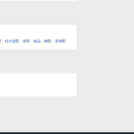
町
日の出町
本町
緑丘
緑町
若草町