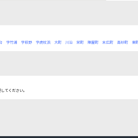
台
字竹浦
字萩野
字虎杖浜
大町
川沿
栄町
陣屋町
末広町
高砂町
東
更してください。