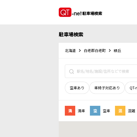
駐車場検索
駐車場検索
北海道
白老郡白老町
緑丘
空車あり
車椅子対応あり
QT-
満
満車
空
空車
混
混雑