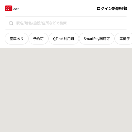
北海道
目梨郡羅臼町
知昭町
地域選択で探す
ログイン
新規登録
空車あり
予約可
QT-net利用可
SmartPay利用可
車椅子