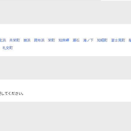
北浜
共栄町
崩浜
昆布浜
栄町
知床岬
瀬石
滝ノ下
知昭町
富士見町
礼文町
更してください。