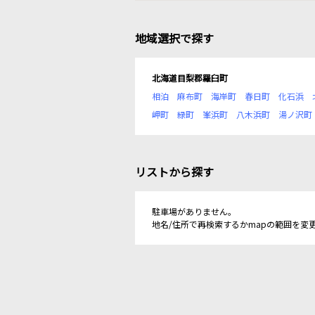
地域選択で探す
北海道目梨郡羅臼町
相泊
麻布町
海岸町
春日町
化石浜
岬町
緑町
峯浜町
八木浜町
湯ノ沢町
リストから探す
駐車場がありません。
地名/住所で再検索するかmapの範囲を変