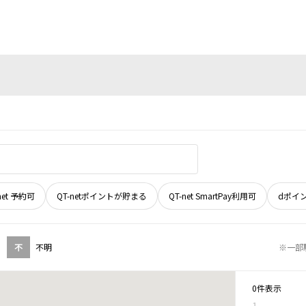
net 予約可
QT-netポイントが貯まる
QT-net SmartPay利用可
dポイ
不
不明
※一部
0件表示
1