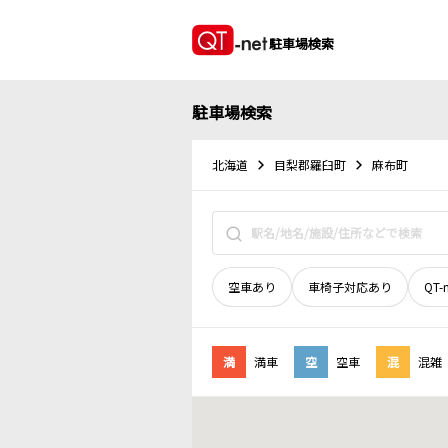
駐車場検索
駐車場検索
北海道
目梨郡羅臼町
麻布町
空車あり
車椅子対応あり
QT-
満
満車
空
空車
混
混雑