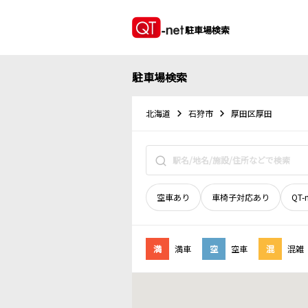
駐車場検索
駐車場検索
北海道
石狩市
厚田区厚田
空車あり
車椅子対応あり
QT-
満
満車
空
空車
混
混雑