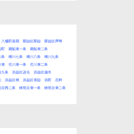
八幡町高岡
厚田区厚田
厚田区押琴
船町
親船東一条
親船東二条
六条
樽川七条
樽川八条
樽川九条
川東
花川東一条
花川東二条
南九条
浜益区送毛
浜益区雄冬
別
浜益区幌
浜益区実田
浜町
花畔
苑台西二条
緑苑台東一条
緑苑台東二条