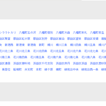
シララトカリ
八幡町五の沢
八幡町俊別
八幡町大曲
八幡町来札
八幡町若生
田区聚富
厚田区虹が原
厚田区別狩
厚田区嶺泊
厚田区望来
厚田区安瀬
親
央
新港西
新港東
新港南
新町
樽川
樽川三条
樽川四条
樽川五条
樽川
花川北二条
花川北三条
花川北四条
花川北五条
花川北六条
花川北七条
花
川南三条
花川南四条
花川南五条
花川南六条
花川南七条
花川南八条
花川
益区濃昼
浜益区御料地
浜益区千代志別
浜益区床丹
浜益区浜益
浜益区毘砂
美登位
船場町
弁天町
本町
緑ケ原
横町
緑苑台中央
緑苑台西一条
緑