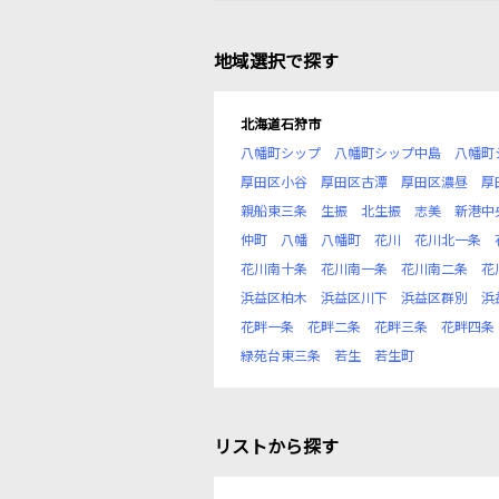
地域選択で探す
北海道石狩市
八幡町シップ
八幡町シップ中島
八幡町
厚田区小谷
厚田区古潭
厚田区濃昼
厚
親船東三条
生振
北生振
志美
新港中
仲町
八幡
八幡町
花川
花川北一条
花川南十条
花川南一条
花川南二条
花
浜益区柏木
浜益区川下
浜益区群別
浜
花畔一条
花畔二条
花畔三条
花畔四条
緑苑台東三条
若生
若生町
リストから探す