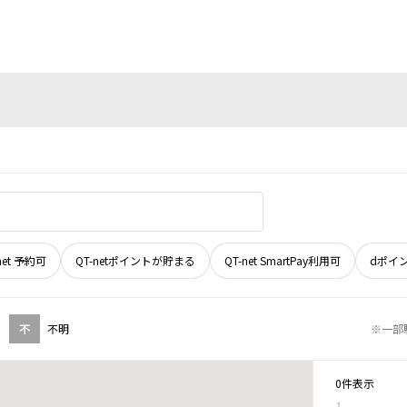
net 予約可
QT-netポイントが貯まる
QT-net SmartPay利用可
dポイ
不
不明
※一部
0件表示
1