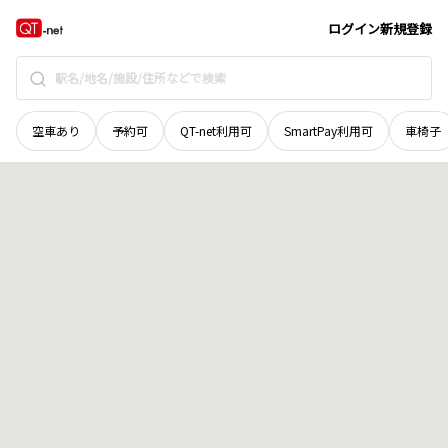
北海道
石狩市
樽川四条
地域選択で探す
ログイン
新規登録
空車あり
予約可
QT-net利用可
SmartPay利用可
車椅子