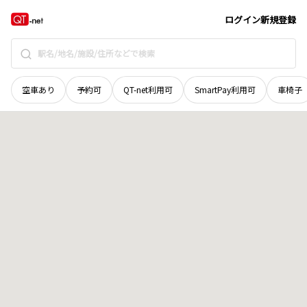
北海道
石狩市
浜町
地域選択で探す
ログイン
新規登録
空車あり
予約可
QT-net利用可
SmartPay利用可
車椅子