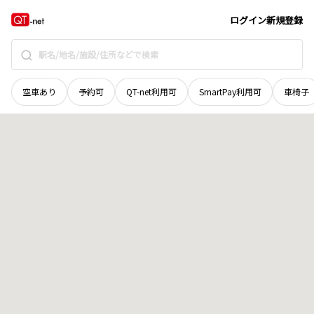
北海道
石狩市
緑ケ原
地域選択で探す
ログイン
新規登録
空車あり
予約可
QT-net利用可
SmartPay利用可
車椅子