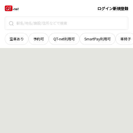
北海道
石狩郡新篠津村
第三十八線南
地域選択で探す
ログイン
新規登録
空車あり
予約可
QT-net利用可
SmartPay利用可
車椅子