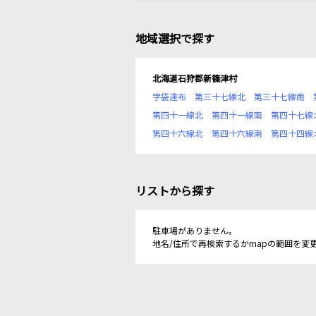
地域選択で探す
北海道石狩郡新篠津村
字袋達布
第三十七線北
第三十七線南
第四十一線北
第四十一線南
第四十七線
第四十六線北
第四十六線南
第四十四線
リストから探す
駐車場がありません。
地名/住所で再検索するかmapの範囲を変