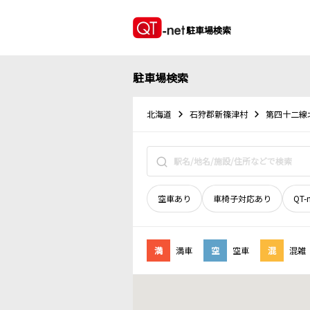
駐車場検索
駐車場検索
北海道
石狩郡新篠津村
第四十二線
空車あり
車椅子対応あり
QT-
満
満車
空
空車
混
混雑