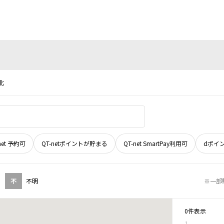
北
net 予約可
QT-netポイントが貯まる
QT-net SmartPay利用可
dポイ
不
不明
※一部
0件表示
1