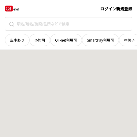
北海道
石狩郡新篠津村
第四十四線南
地域選択で探す
ログイン
新規登録
空車あり
予約可
QT-net利用可
SmartPay利用可
車椅子