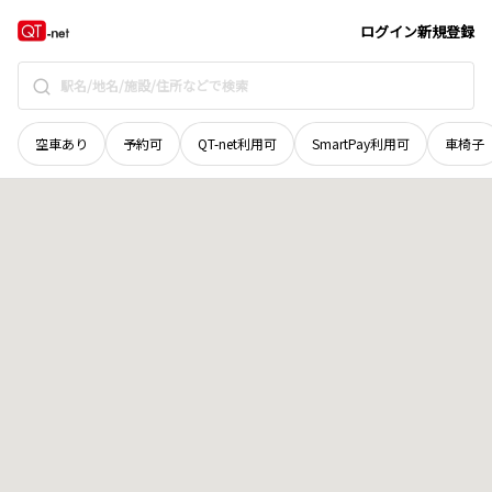
北海道
砂川市
晴見四条北
地域選択で探す
ログイン
新規登録
空車あり
予約可
QT-net利用可
SmartPay利用可
車椅子