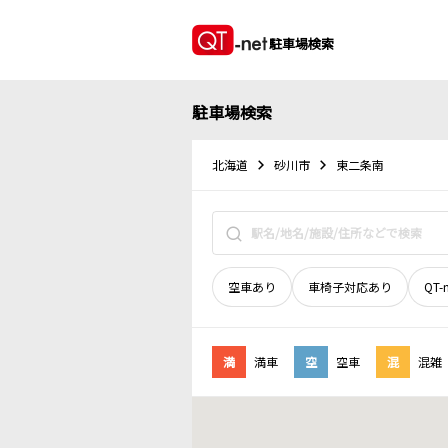
駐車場検索
駐車場検索
北海道
砂川市
東二条南
空車あり
車椅子対応あり
QT-
満
満車
空
空車
混
混雑