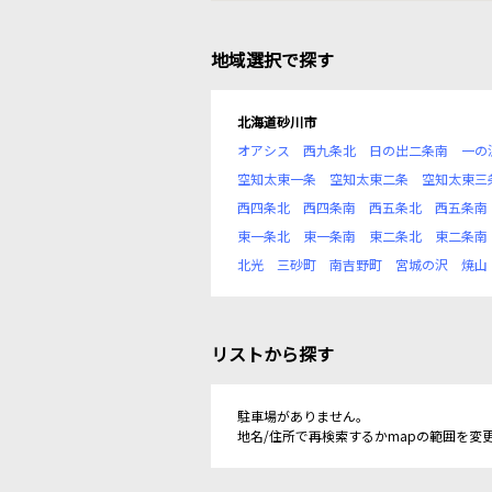
地域選択で探す
北海道砂川市
オアシス
西九条北
日の出二条南
一の
空知太東一条
空知太東二条
空知太東三
西四条北
西四条南
西五条北
西五条南
東一条北
東一条南
東二条北
東二条南
北光
三砂町
南吉野町
宮城の沢
焼山
リストから探す
駐車場がありません。
地名/住所で再検索するかmapの範囲を変