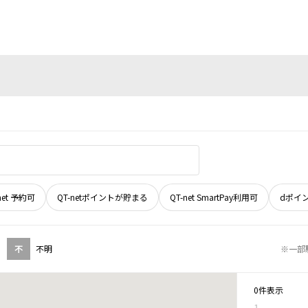
net 予約可
QT-netポイントが貯まる
QT-net SmartPay利用可
dポイ
不
不明
※一部
0件表示
1