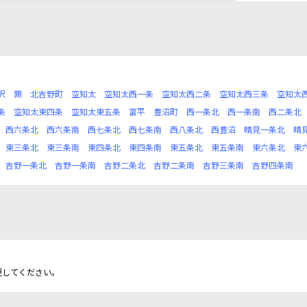
沢
鶉
北吉野町
空知太
空知太西一条
空知太西二条
空知太西三条
空知太
条
空知太東四条
空知太東五条
富平
豊沼町
西一条北
西一条南
西二条北
西六条北
西六条南
西七条北
西七条南
西八条北
西豊沼
晴見一条北
晴
東三条北
東三条南
東四条北
東四条南
東五条北
東五条南
東六条北
東
吉野一条北
吉野一条南
吉野二条北
吉野二条南
吉野三条南
吉野四条南
更してください。