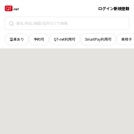
北海道
砂川市
西二条南
地域選択で探す
ログイン
新規登録
空車あり
予約可
QT-net利用可
SmartPay利用可
車椅子