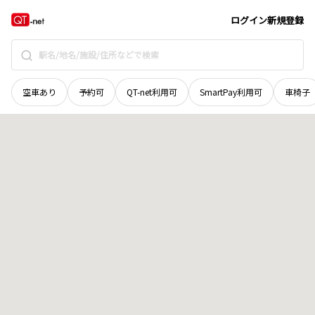
北海道
磯谷郡蘭越町
字初田
地域選択で探す
ログイン
新規登録
空車あり
予約可
QT-net利用可
SmartPay利用可
車椅子