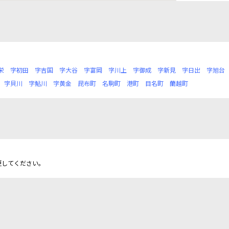
栄
字初田
字吉国
字大谷
字富岡
字川上
字御成
字新見
字日出
字旭台
字貝川
字鮎川
字黄金
昆布町
名駒町
港町
目名町
蘭越町
更してください。