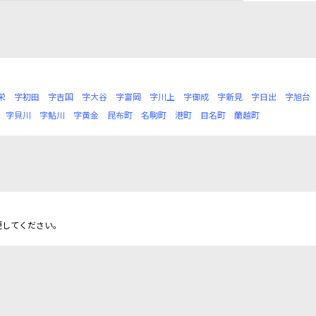
栄
字初田
字吉国
字大谷
字富岡
字川上
字御成
字新見
字日出
字旭台
字貝川
字鮎川
字黄金
昆布町
名駒町
港町
目名町
蘭越町
更してください。