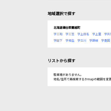
地域選択で探す
北海道磯谷郡蘭越町
字三和
字三笠
字上目名
字上里
字共
字田下
字相生
字立川
字讃岐
字豊国
リストから探す
駐車場がありません。
地名/住所で再検索するかmapの範囲を変