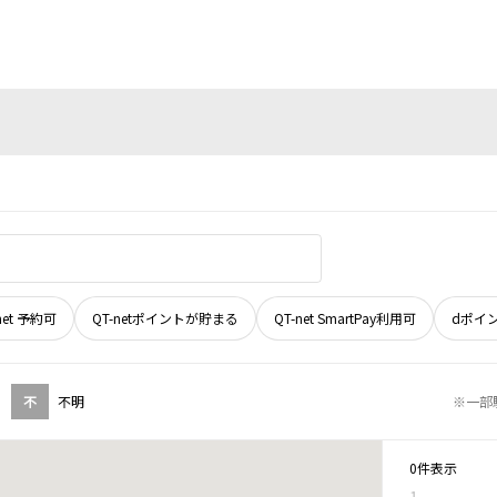
net 予約可
QT-netポイントが貯まる
QT-net SmartPay利用可
dポイ
不
不明
※一部
0件表示
1