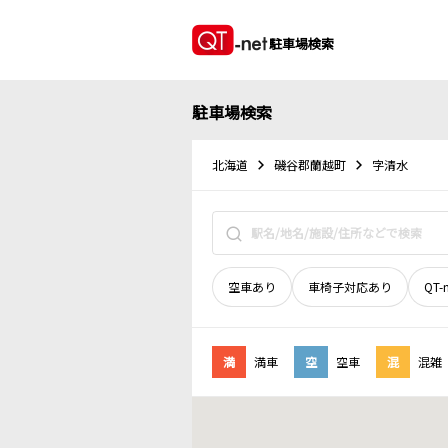
駐車場検索
駐車場検索
北海道
磯谷郡蘭越町
字清水
空車あり
車椅子対応あり
QT-
満
満車
空
空車
混
混雑