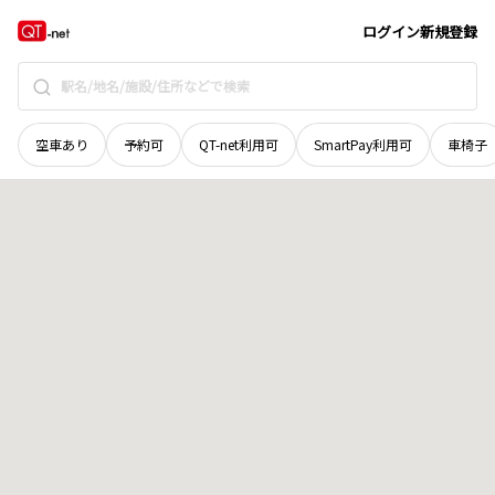
北海道
稚内市
はまなす
地域選択で探す
ログイン
新規登録
空車あり
予約可
QT-net利用可
SmartPay利用可
車椅子