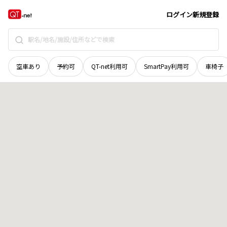
北海道
稚内市
大字稚内村
地域選択で探す
ログイン
新規登録
空車あり
予約可
QT-net利用可
SmartPay利用可
車椅子