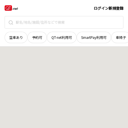
北海道
稚内市
朝日
地域選択で探す
ログイン
新規登録
空車あり
予約可
QT-net利用可
SmartPay利用可
車椅子