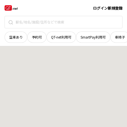
北海道
空知郡上富良野町
丘町
地域選択で探す
ログイン
新規登録
空車あり
予約可
QT-net利用可
SmartPay利用可
車椅子