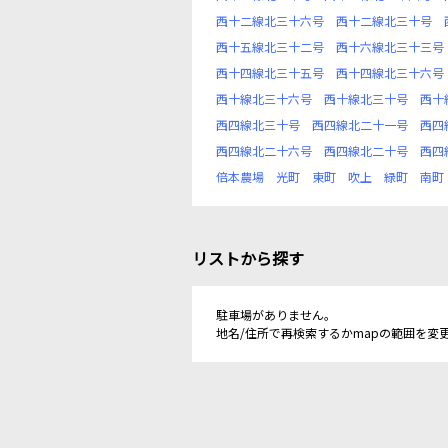
西十二線北三十六号
西十二線北三十号
西十五線北三十二号
西十六線北三十三号
西十四線北三十五号
西十四線北三十六号
西十線北三十六号
西十線北三十号
西十
西四線北三十号
西四線北二十一号
西四
西四線北二十六号
西四線北二十号
西四
倍本農場
光町
東町
吹上
緑町
南町
リストから探す
駐車場がありません。
地名/住所で再検索するかmapの範囲を変