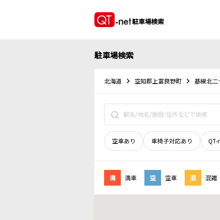
駐車場検索
駐車場検索
北海道
空知郡上富良野町
基線北二
空車あり
車椅子対応あり
QT-
満
満車
空
空車
混
混雑