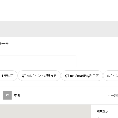
十一号
net 予約可
QT-netポイントが貯まる
QT-net SmartPay利用可
dポイ
不
不明
※一部
0件表示
1