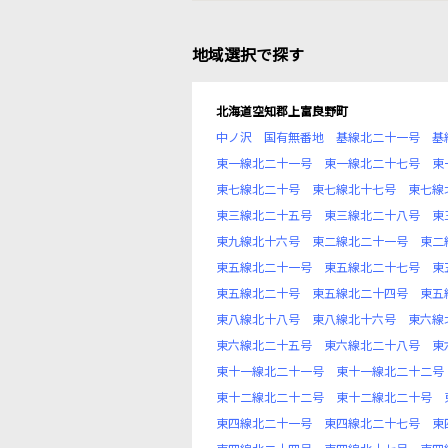
地域選択で探す
北海道空知郡上富良野町
中ノ沢
国有無番地
基線北二十一号
基
東一線北二十一号
東一線北二十七号
東
東七線北二十号
東七線北十七号
東七線
東三線北二十五号
東三線北二十八号
東
東九線北十六号
東二線北二十一号
東二
東五線北二十一号
東五線北二十七号
東
東五線北二十号
東五線北二十四号
東五
東八線北十八号
東八線北十六号
東六線
東六線北二十五号
東六線北二十八号
東
東十一線北二十一号
東十一線北二十二号
東十二線北二十二号
東十二線北二十号
東四線北二十一号
東四線北二十七号
東