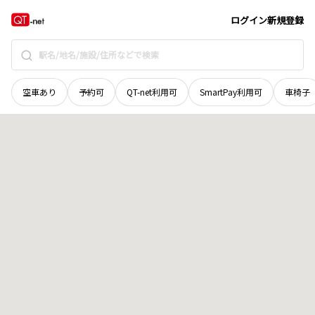
北海道
空知郡上富良野町
東一線北二十号
地域選択で探す
ログイン
新規登録
空車あり
予約可
QT-net利用可
SmartPay利用可
車椅子