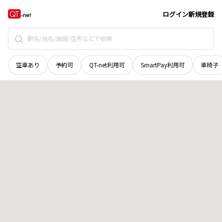
北海道
空知郡上富良野町
東六線北二十五号
地域選択で探す
ログイン
新規登録
空車あり
予約可
QT-net利用可
SmartPay利用可
車椅子