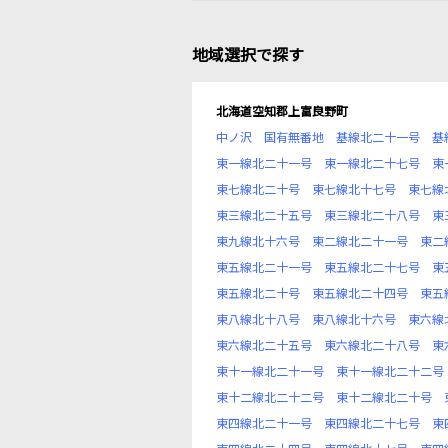
地域選択で探す
北海道空知郡上富良野町
中ノ沢
国有無番地
基線北二十一号
基
東一線北二十一号
東一線北二十七号
東
東七線北二十号
東七線北十七号
東七線
東三線北二十五号
東三線北二十八号
東
東九線北十六号
東二線北二十一号
東二
東五線北二十一号
東五線北二十七号
東
東五線北二十号
東五線北二十四号
東五
東八線北十八号
東八線北十六号
東六線
東六線北二十五号
東六線北二十八号
東
東十一線北二十一号
東十一線北二十二号
東十二線北二十二号
東十二線北二十号
東四線北二十一号
東四線北二十七号
東