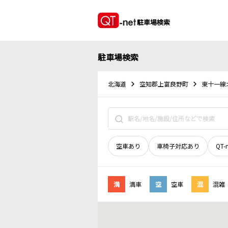
駐車場検索
駐車場検索
北海道
空知郡上富良野町
東十一線
空車あり
車椅子対応あり
QT-
満
満車
空
空車
混
混雑