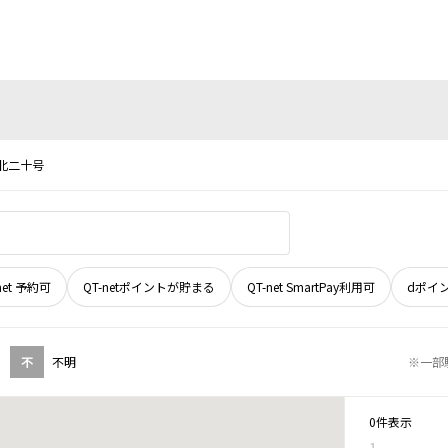
北二十号
net 予約可
QT-netポイントが貯まる
QT-net SmartPay利用可
dポイ
不
不明
※一部
0件表示
1