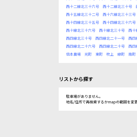
西十二線北三十六号
西十二線北三十号
西十五線北三十二号
西十六線北三十三号
西十四線北三十五号
西十四線北三十六号
西十線北三十六号
西十線北三十号
西十
西四線北三十号
西四線北二十一号
西四
西四線北二十六号
西四線北二十号
西四
倍本農場
光町
東町
吹上
緑町
南町
リストから探す
駐車場がありません。
地名/住所で再検索するかmapの範囲を変