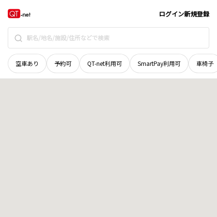
北海道
空知郡上富良野町
西一線北二十一号
地域選択で探す
ログイン
新規登録
空車あり
予約可
QT-net利用可
SmartPay利用可
車椅子