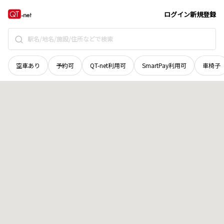
北海道
空知郡上富良野町
西三線北二十一号
地域選択で探す
ログイン
新規登録
空車あり
予約可
QT-net利用可
SmartPay利用可
車椅子