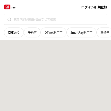
北海道
空知郡上富良野町
西五線北三十一号
地域選択で探す
ログイン
新規登録
空車あり
予約可
QT-net利用可
SmartPay利用可
車椅子