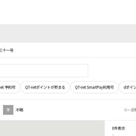
三十一号
net 予約可
QT-netポイントが貯まる
QT-net SmartPay利用可
dポイ
不
不明
※一部
0件表示
1