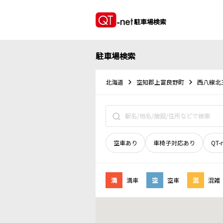
駐車場検索
駐車場検索
北海道
空知郡上富良野町
西八線北
空車あり
車椅子対応あり
QT-
満
満車
空
空車
混
混雑