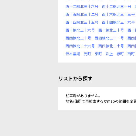
西十二線北三十六号
西十二線北三十号
西十五線北三十二号
西十六線北三十三号
西十四線北三十五号
西十四線北三十六号
西十線北三十六号
西十線北三十号
西十
西四線北三十号
西四線北二十一号
西四
西四線北二十六号
西四線北二十号
西四
倍本農場
光町
東町
吹上
緑町
南町
リストから探す
駐車場がありません。
地名/住所で再検索するかmapの範囲を変