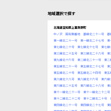
地域選択で探す
北海道空知郡上富良野町
中ノ沢
国有無番地
基線北二十一号
基
東一線北二十一号
東一線北二十七号
東
東七線北二十号
東七線北十七号
東七線
東三線北二十五号
東三線北二十八号
東
東九線北十六号
東二線北二十一号
東二
東五線北二十一号
東五線北二十七号
東
東五線北二十号
東五線北二十四号
東五
東八線北十八号
東八線北十六号
東六線
東六線北二十五号
東六線北二十八号
東
東十一線北二十一号
東十一線北二十二号
東十二線北二十二号
東十二線北二十号
東四線北二十一号
東四線北二十七号
東