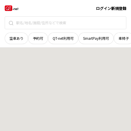
北海道
空知郡上富良野町
西十一線北二十八号
地域選択で探す
ログイン
新規登録
空車あり
予約可
QT-net利用可
SmartPay利用可
車椅子