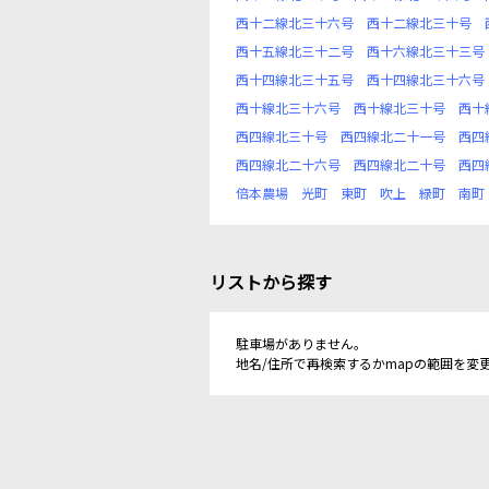
西十二線北三十六号
西十二線北三十号
西十五線北三十二号
西十六線北三十三号
西十四線北三十五号
西十四線北三十六号
西十線北三十六号
西十線北三十号
西十
西四線北三十号
西四線北二十一号
西四
西四線北二十六号
西四線北二十号
西四
倍本農場
光町
東町
吹上
緑町
南町
リストから探す
駐車場がありません。
地名/住所で再検索するかmapの範囲を変