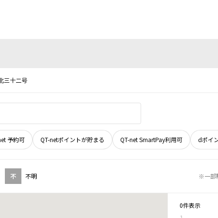
北三十二号
net 予約可
QT-netポイントが貯まる
QT-net SmartPay利用可
dポイ
不
不明
※一部
0件表示
1