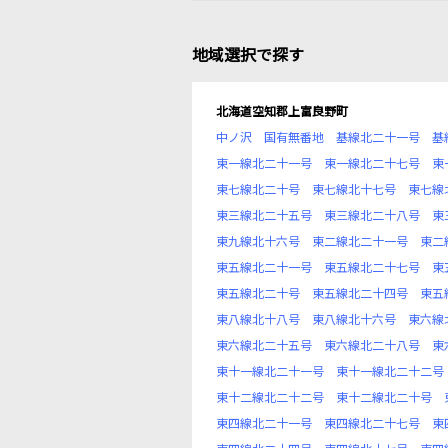
地域選択で探す
北海道空知郡上富良野町
中ノ沢
国有無番地
基線北二十一号
基
東一線北二十一号
東一線北二十七号
東
東七線北二十号
東七線北十七号
東七線
東三線北二十五号
東三線北二十八号
東
東九線北十六号
東二線北二十一号
東二
東五線北二十一号
東五線北二十七号
東
東五線北二十号
東五線北二十四号
東五
東八線北十八号
東八線北十六号
東六線
東六線北二十五号
東六線北二十八号
東
東十一線北二十一号
東十一線北二十二号
東十二線北二十二号
東十二線北二十号
東四線北二十一号
東四線北二十七号
東