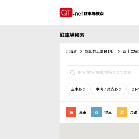
駐車場検索
駐車場検索
北海道
空知郡上富良野町
西十二線
空車あり
車椅子対応あり
QT-
満
満車
空
空車
混
混雑