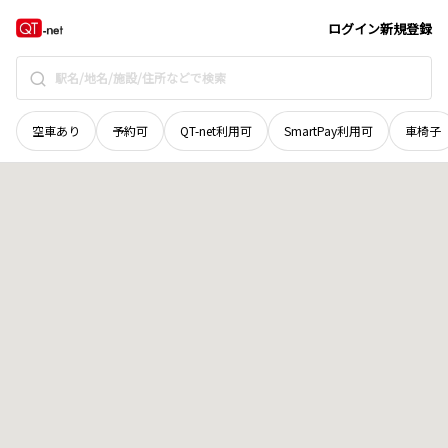
北海道
空知郡上富良野町
西十二線北三十四号
地域選択で探す
ログイン
新規登録
空車あり
予約可
QT-net利用可
SmartPay利用可
車椅子