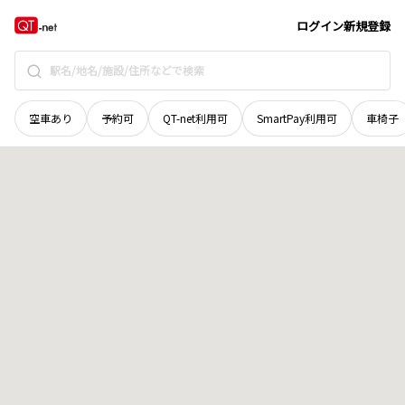
北海道
空知郡上富良野町
西十四線北三十三号
地域選択で探す
ログイン
新規登録
空車あり
予約可
QT-net利用可
SmartPay利用可
車椅子