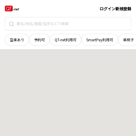
北海道
空知郡上富良野町
西十四線北三十六号
地域選択で探す
ログイン
新規登録
空車あり
予約可
QT-net利用可
SmartPay利用可
車椅子