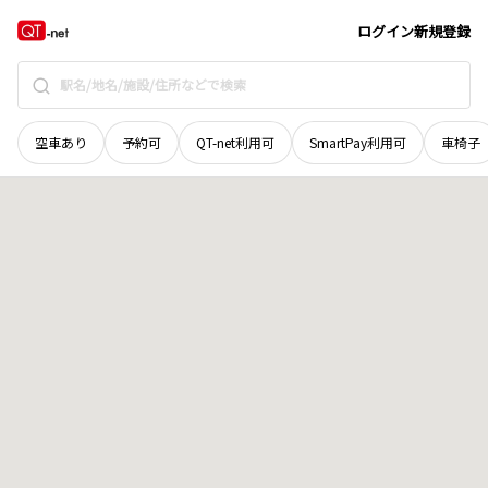
北海道
空知郡上富良野町
西四線北三十号
地域選択で探す
ログイン
新規登録
空車あり
予約可
QT-net利用可
SmartPay利用可
車椅子